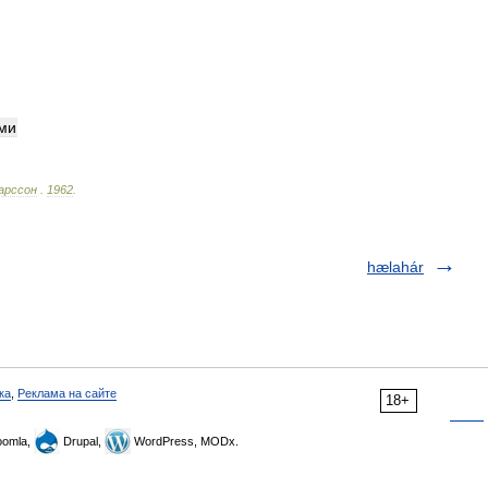
ми
арссон
.
1962
.
hælahár
ка
,
Реклама на сайте
18+
omla,
Drupal,
WordPress, MODx.