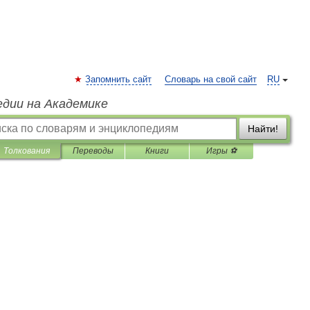
Запомнить сайт
Словарь на свой сайт
RU
едии на Академике
Найти!
Толкования
Переводы
Книги
Игры ⚽