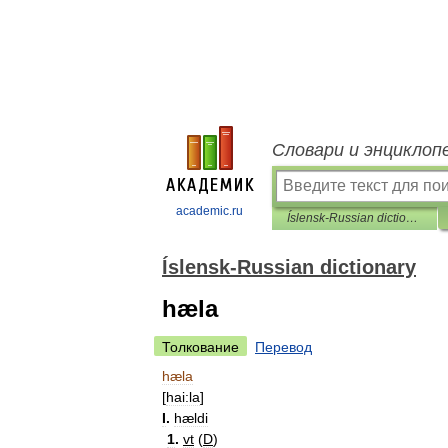
Словари и энциклоп
academic.ru
Íslensk-Russian dictionary
Íslensk-Russian dictionary
hæla
Толкование
Перевод
hæla
[
hai:la
]
I
.
hældi
1
.
vt
(
D
)