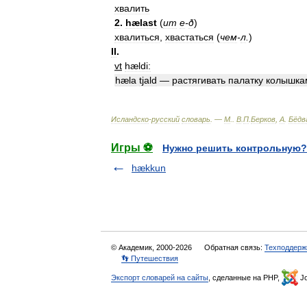
хвалить
2
.
hælast
(
um
e
-
ð
)
хвалиться
,
хвастаться
(
чем
-
л
.
)
II
.
vt
hældi:
hæla
tjald
—
растягивать
палатку
колышка
Исландско
-
русский
словарь
. —
М
.
.
В
.
П
.
Берков
,
А
.
Бёдв
Игры ⚽
Нужно решить контрольную?
hækkun
© Академик, 2000-2026
Обратная связь:
Техподдерж
👣 Путешествия
Экспорт словарей на сайты
, сделанные на PHP,
Jo